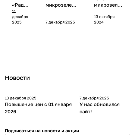
«Радуг
микрозелени:
микрозеле
11
а» —
как показать
нь маш:
декабря
13 октября
микс
продукт во
пошаговое
2025
7 декабря 2025
2024
для
всей красе
руководств
здоров
о
ья
Новости
13 декабря 2025
7 декабря 2025
Повышение цен с 01 января
У нас обновился
2026
сайт!
Подписаться
на новости и акции