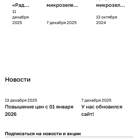
«Радуг
микрозелени:
микрозеле
11
а» —
как показать
нь маш:
декабря
13 октября
микс
продукт во
пошаговое
2025
7 декабря 2025
2024
для
всей красе
руководств
здоров
о
ья
Новости
13 декабря 2025
7 декабря 2025
Повышение цен с 01 января
У нас обновился
2026
сайт!
Подписаться
на новости и акции