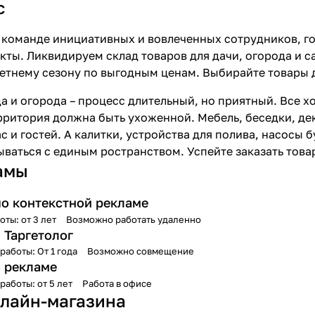
с
 команде инициативных и вовлеченных сотрудников, г
ты. Ликвидируем склад товаров для дачи, огорода и са
летнему сезону по выгодным ценам. Выбирайте товары 
а и огорода – процесс длительный, но приятный. Все х
рритория должна быть ухоженной. Мебель, беседки, де
 и гостей. А калитки, устройства для полива, насосы б
ваться с единым ространством. Успейте заказать товар
амы
по контекстной рекламе
оты: от 3 лет
Возможно работать удаленно
 Таргетолог
работы: От 1 года
Возможно совмещение
 рекламе
работы: от 5 лет
Работа в офисе
лайн-магазина