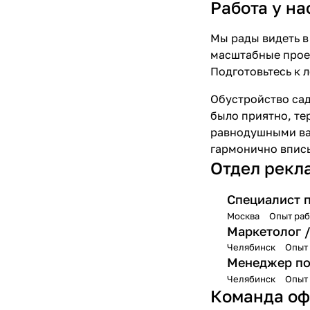
Работа у на
Мы рады видеть в
масштабные проек
Подготовьтесь к 
Обустройство сад
было приятно, те
равнодушными вас
гармонично вписы
Отдел рекл
Специалист 
Москва
Опыт раб
Маркетолог /
Челябинск
Опыт 
Менеджер по
Челябинск
Опыт 
Команда оф